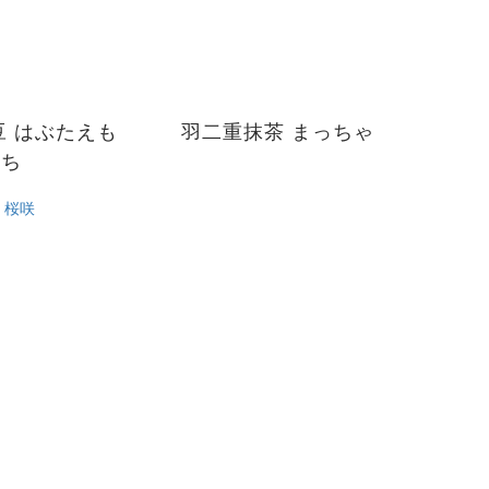
えも
羽二重抹茶 まっちゃ
ち