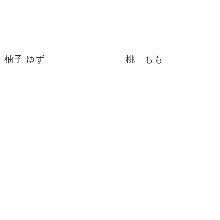
柚子 ゆず
桃 もも