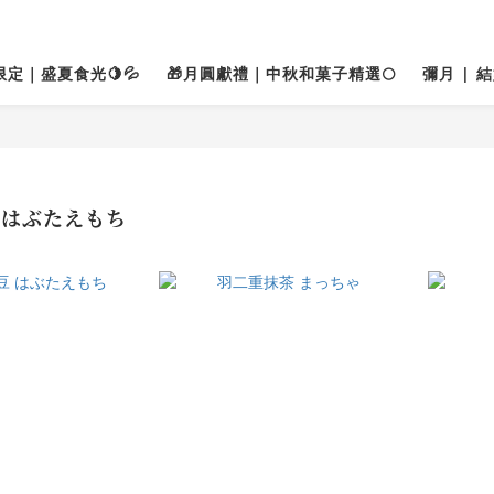
限定｜盛夏食光🍋💦
🎁月圓獻禮｜中秋和菓子精選🌕
彌月 | 
はぶたえもち