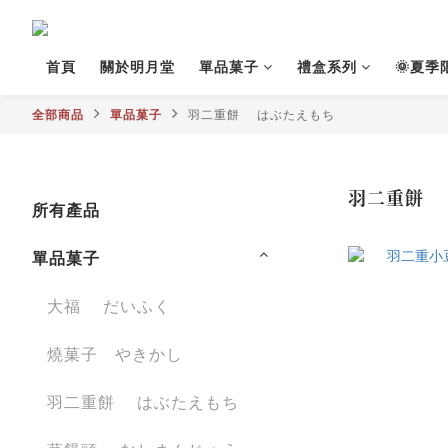
首頁
關於明月堂
單品菓子
禮盒系列
🌞夏季
全部商品
單品菓子
羽二重餅 はぶたえもち
羽二重餅 
所有產品
單品菓子
大福 だいふく
燒菓子 やきかし
羽二重餅 はぶたえもち