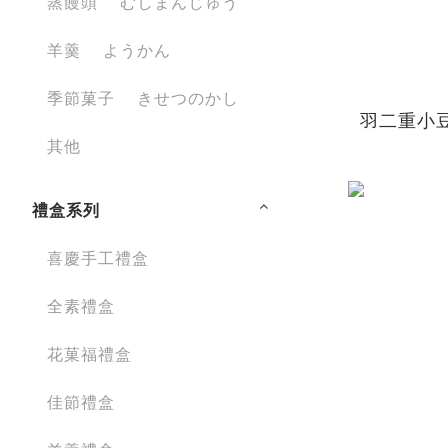
蒸饅頭 むしまんじゅう
羊羹 ようかん
季節菓子 きせつのかし
羽二重小豆 はぶた
其他
禮盒系列
喜慶手工禮盒
全素禮盒
花菓福禮盒
佳節禮盒