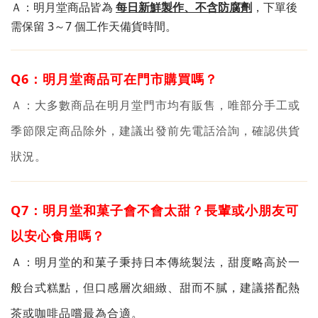
Ａ
：明月堂商品皆為
每日新鮮製作、不含防腐劑
，下單後
需保留 3～7 個工作天備貨時間。
Q6：
明月堂
商品可在門市購買嗎？
Ａ
：
大多數商品在明月堂門市均有販售，唯部分手工或
季節限定商品除外，建議出發前先電話洽詢，確認供貨
狀況。
Q7：明月堂和菓子會不會太甜？長輩或小朋友可
以安心食用嗎？
Ａ
：
明月堂的和菓子秉持日本傳統製法，甜度略高於一
般台式糕點，
但口感層次細緻、甜而不膩，建議搭配熱
茶或咖啡品嚐最為合適。