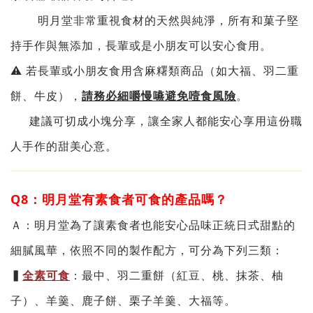
明月堂非常重視食材的天然與純淨，所有和菓子堅
持手作與無添加，長輩或是小朋友可以安心食用。
⚠️ 若長輩或小朋友食用含麻糬類商品（如大福、羽二重
餅、牛皮
），
請務必細嚼慢嚥避免噎食風險
。
建議可切成小塊分享，讓全家人都能安心享用這份職
人手作的甜美心意。
Q8：明月堂有素食者可食的產品嗎？
Ａ
：
明月堂
為了讓
素食者也
能
安心品味正統日式甜點的
細膩風華，
依照不同的製作配方，
可分為下列三類：
▍
全素可食
：最中、羽二重餅（紅豆、桃、抹茶、柚
子）、羊羹、鹿子餅、栗子羊羹、大福等。