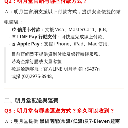
Q2：
明月堂
官網有哪些付款方式？
Ａ
：
明月堂官網支援以下付款方式，提供安全便捷的結
帳體驗：
- 💳
信用卡付款
：支援 Visa、MasterCard、JCB。
- 💚
LINE Pay 行動支付
：可快速完成線上付款。
- 🍎
Apple Pay
：支援 iPhone、iPad、Mac 使用。
目前官網暫不提供貨到付款及銀行轉帳服務。
若為企業訂購或大量客製，
歡迎洽詢客服：官方LINE 明月堂 @lir5437n
或撥 (02)2975-8948。
二、
明月堂
配送與運費
Q3：
明月堂
有哪些運送方式？多久可以收到？
Ａ
：
明月堂提供
黑貓宅配(常溫/低溫)
及
7-Eleven超商