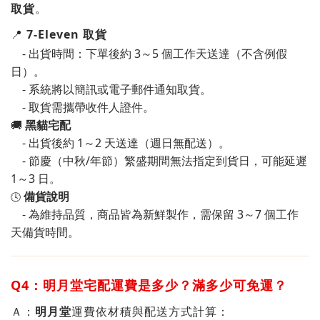
取貨
。
📍
7-Eleven 取貨
- 出貨時間：下單後約 3～5 個工作天送達（不含例假
日）。
- 系統將以簡訊或電子郵件通知取貨。
- 取貨需攜帶收件人證件。
🚚
黑貓宅配
- 出貨後約 1～2 天送達（週日無配送）。
- 節慶（中秋/年節）繁盛期間無法指定到貨日，可能延遲
1～3 日。
備貨說明
🕓
- 為維持品質，商品皆為新鮮製作，需保留 3～7 個工作
天備貨時間。
Q4：
明月堂
宅配運費是多少？滿多少可免運？
Ａ
：
明月堂
運費依材積與配送方式計算：