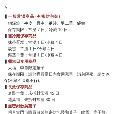
Ａ
：
▍
一般常溫商品 (有密封包裝)
銅鑼燒、牛皮、最中、袱紗、羽二重、饅頭
保存期限：常溫 7 日／冷藏 10 日
▍
需冷藏保存商品
抹茶蛋糕：常溫 1 日/冷藏 4 日
淡雪：
常溫 1 日/冷藏 4 日
栗蒸羊羹：
常溫 1 日/冷藏 4 日
▍
需當日食用商品
大福、季節限定菓子
保存期限：請於購買當日內食用完畢，請勿隔夜、請勿冰
存(冷藏冷凍都不行)。
▍
長效保存商品
盒裝羊羹：未拆封常溫 45 日
花菓福：未拆封常溫 30 日
▍
無密封
散裝菓子
明月堂門市購買散裝無密封包裝和菓子：吹雪、鹿子餅、