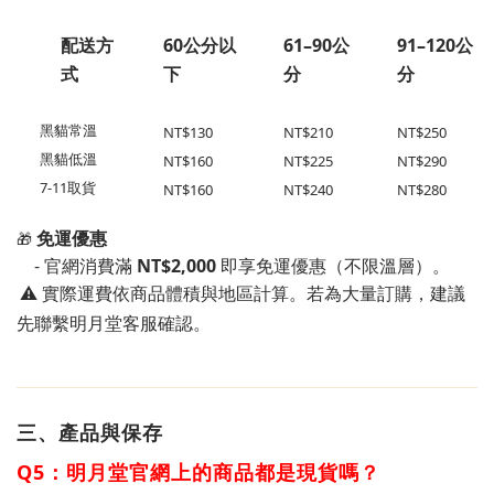
配送方
60公分以
61–90公
91–120公
式
下
分
分
黑貓常溫
NT$130
NT$210
NT$250
黑貓低溫
NT$160
NT$225
NT$290
7-11取貨
NT$160
NT$240
NT$280
免運優惠
🎁
- 官網消費滿
NT$2,000
即享免運優惠（不限溫層）。
⚠️ 實際運費依商品體積與地區計算。若為大量訂購，建議
先聯繫明月堂客服確認。
三、產品與保存
Q5：
明月堂官
網上的商品都是現貨嗎？