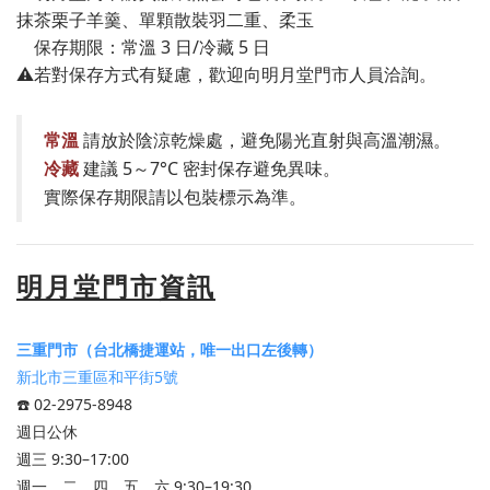
抹茶栗子羊羹、單顆散裝羽二重、柔玉
保存期限：常溫 3 日/冷藏 5 日
⚠️若對保存方式有疑慮，歡迎向明月堂門市人員洽詢。
常溫
請放於陰涼乾燥處，避免陽光直射與高溫潮濕。
冷藏
建議 5～7°C 密封保存避免異味。
實際保存期限請以包裝標示為準。
明月堂門市資訊
三重門市（台北橋捷運站，唯一出口左後轉）
新北市三重區和平街5號
☎️ 02-2975-8948
週日公休
週三 9:30–17:00
週一、二、四、五、六 9:30–19:30