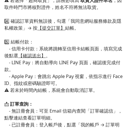
⚠️ 若選擇「超商取貨」，請務必填寫
取貨人證件本名
，因
取件時門市將核對證件，姓名不符將無法取貨。
4️⃣ 確認訂單資料無誤後，勾選「我同意網站服務條款及隱
私權政策」→ 按
【提交訂單】
結帳。
5️⃣ 結帳付款：
- 信用卡付款：系統將跳轉至信用卡結帳頁面，填寫完成
後點選
【確認送出】
。
- LINE Pay：將自動導向 LINE Pay 頁面，確認後完成付
款。
- Apple Pay：會跳出 Apple Pay 視窗，依指示進行 Face
ID、指紋或密碼驗證即可。
⚠️ 若未於時間內結帳，系統會自動取消訂單。
📩
訂單查詢：
- 無註冊會員：可至 Email 信箱內查閱「訂單確認信」，
點擊連結查看訂單明細。
- 已註冊會員：登入帳戶後，點選「我的帳戶 → 訂單明