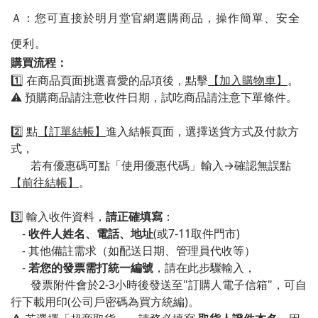
Ａ
：
您可直接於明月堂官網選購商品，操作簡單、安全
便利。
購買流程：
1️⃣ 在商品頁面挑選喜愛的品項後，點擊
【加入購物車】
。
⚠️ 預購商品請注意收件日期，試吃商品請注意下單條件。
2️⃣ 點
【訂單結帳】
進入結帳頁面，選擇
送貨方式及付款方
式，
若有優惠碼可點「使用優惠代碼」輸入→確認無誤點
【前往結帳】
。
3️⃣ 輸入收件資料，
請正確填寫
：
-
收件人姓名、電話、地址
(或7-11取件門市)
- 其他備註需求（如配送日期、管理員代收等）
-
若您的發票需打統一編號
，請在此步驟輸入，
發票附件會於2-3小時後發送至"訂購人電子信箱"，可自
行下載用印(公司戶密碼為買方統編)。