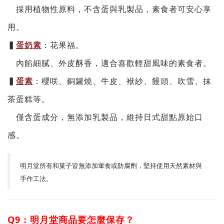
採用植物性原料，不含蛋與乳製品，素食者可安心享
用。
▍
蛋奶素
：花果福。
內餡細膩、外皮酥香，適合喜歡輕甜風味的素食者。
▍
蛋素
：櫻咲、銅鑼燒、牛皮、袱紗、饅頭、吹雪、抹
茶蛋糕等。
僅含蛋成分，無添加乳製品，維持日式甜點原始口
感。
明月堂所有和菓子皆無添加葷食或防腐劑，堅持使用天然素材與
手作工法。
Q9：
明月堂
商品要怎麼保存？