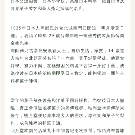
日本交流協會、日本小學校、高級日本料亭、旅台日僑及
各界菓子饕客和茶人指定採購的名店。
1935年日本人岡部氏於台北城南門口開設「明月堂菓子
舖」，聘請了時年 29 歲台灣年輕一輩優秀的製菓師傅周
金塗先生。
周師傅乃古亭庄安溪籍人士，自幼失怙，家貧，14 歲進
入當年台北頗富盛名的「ㄧ六庵」菓子舖當學徒。他勤奮
好學、努力不懈，在極艱困的環境下習得一身好手藝，成
為少數在日本統治時期即受日人肯定，能夠獨當一面的台
籍和菓子師傅。
當年的菓子舖多數是和洋菓子同時販售。光復後日本人撤
離，真正會做道地和菓子的師傅難尋，唯周金塗師傅碩果
僅存，明月堂便順應本地客人的需求，專注於和菓子的製
作，成為純粹的和菓子舖。
明月堂本舖的店址九十年間曾經兩次搬遷，卻始終未曾離