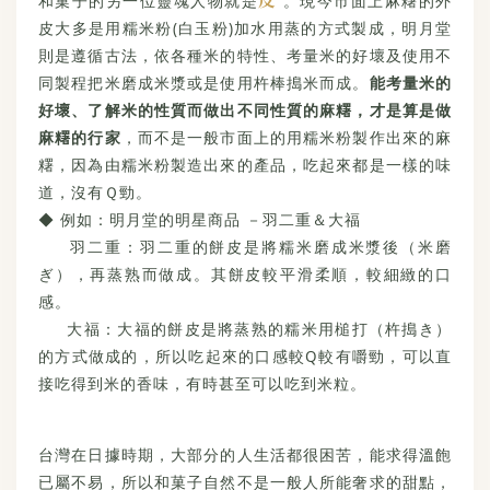
和菓子的另一位靈魂人物就是
。現今市面上麻糬的外
皮大多是用糯米粉(白玉粉)加水用蒸的方式製成，明月堂
則是遵循古法，依各種米的特性、考量米的好壞及使用不
同製程把米磨成米漿或是使用杵棒搗米而成。
能考量米的
好壞、了解米的性質而做出不同性質的麻糬，才是算是做
麻糬的行家
，而不是一般市面上的用糯米粉製作出來的麻
糬，因為由糯米粉製造出來的產品，吃起來都是一樣的味
道，沒有Ｑ勁。
◆ 例如：明月堂的明星商品 －羽二重＆大福
羽二重：羽二重的餅皮是將糯米磨成米漿後（米磨
ぎ），再蒸熟而做成。其餅皮較平滑柔順，較細緻的口
感。
大福：大福的餅皮是將蒸熟的糯米用槌打（杵搗き）
的方式做成的，所以吃起來的口感較Q較有嚼勁，可以直
接吃得到米的香味，有時甚至可以吃到米粒。
台灣在日據時期，大部分的人生活都很困苦，能求得溫飽
已屬不易，所以和菓子自然不是一般人所能奢求的甜點，