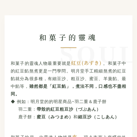
和菓子的靈魂
紅豆(あずき)
和菓子的靈魂人物最重要就是
。和菓子中
的紅豆餡熬煮更是一門學問。明月堂手工精細熬煮的紅豆
餡就分為很多種，有細豆沙、粗豆沙、蜜豆、羊羹餡、最
中餡等，
雖然都是「紅豆餡」，煮法不同，口感也不盡相
同。
◆ 例如：明月堂的的明星商品~羽二重＆鹿子餅
羽二重：
帶殼的紅豆粗豆沙（づぶあん）
鹿子餅：
蜜豆（みつまめ）
和
細豆沙（こしあん）
皮