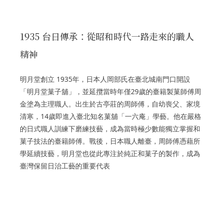
1935 台日傳承：從昭和時代一路走來的職人
精神
明月堂創立 1935年，日本人岡部氏在臺北城南門口開設
「明月堂菓子舖」，並延攬當時年僅29歲的臺籍製菓師傅周
金塗為主理職人。出生於古亭莊的周師傅，自幼喪父、家境
清寒，14歲即進入臺北知名菓舖「一六庵」學藝。他在嚴格
的日式職人訓練下磨練技藝，成為當時極少數能獨立掌握和
菓子技法的臺籍師傅。戰後，日本職人離臺，周師傅憑藉所
學延續技藝，明月堂也從此專注於純正和菓子的製作，成為
臺灣保留日治工藝的重要代表