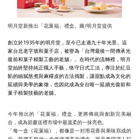
明月堂新推出「花菓福」禮盒。圖/明月堂提供
創立於1935年的明月堂，至今已走過九十年光景。這
家台北老字號和菓子店，被譽為「台灣最後一間傳承光
復前和菓子精製工藝的老舖」。在時代的流轉裡，明月
堂始終堅持純正職人手藝，恪守日式工法，專注於紅豆
餡的細膩熬煮與麻糬皮的古法搗製，讓甜點成為文化的
延續與美學的象徵，也因此成為全台唯一延續光復前和
菓子精製技藝的老舖。
今年推出的「花菓福」禮盒，更將傳統與創新完美融
合，成為節慶送禮市場中最溫柔的一抹亮色。
「每一盒《花菓福》，都像是一封用花香與果味寫成的