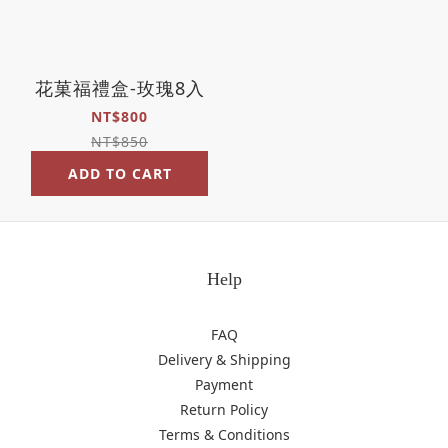
花菓福禮盒-玫瑰8入
NT$800
NT$850
ADD TO CART
Help
FAQ
Delivery & Shipping
Payment
Return Policy
Terms & Conditions