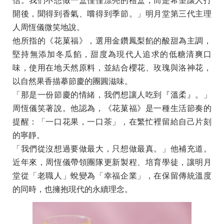
信。我們不想做一盒僅僅漂亮的禮盒，而是希望讓人打
開後，聞得到香氣、嚐得到季節。」明月堂第三代主理
人周恆儀微笑地說。
他所指的《花菓福》，選用金鑽鳳梨餡的酸甜為主調，
堅持無添加冬瓜餡，甜度為現代人追求的低糖清爽口
味，使用在地天然原料，並結合櫻花、玫瑰與洛神花，
以自然果香描摹節慶的團圓滋味。
「那是一份節慶的情緒，我們想讓人吃到『溫柔』。」
周恆儀笑著說。他認為，《花菓福》是一種生活節奏的
提醒：「一口花果，一口茶」，在繁忙裡留給自己片刻
的寧靜。
「我們從沒想過要做最大，只想做最真。」他補充道。
近年來，周恆儀帶領團隊更新製程、培育學徒，讓明月
堂從「老職人」蛻變為「幸福企業」，在保留傳統溫度
的同時，也擁抱現代的永續理念。