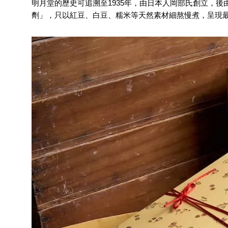
明月堂的歷史可追溯至1935年，由日本人岡部氏創立，
劑」，只以紅豆、白豆、糯米等天然素材細熬慢煮，呈現