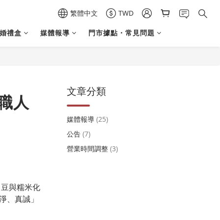
繁體中文
TWD
結婚禮盒
媒體報導
門市據點・常見問題
文章分類
職人
媒體報導
(25)
公告
(7)
營業時間調整
(3)
白豆與糯米化
淨、真誠」