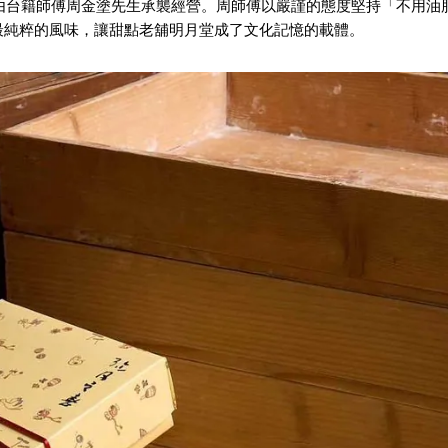
後由台籍師傅周金塗先生承襲經營。周師傅以嚴謹的態度堅持「不用油
最純粹的風味，讓甜點老舖明月堂成了文化記憶的載體。