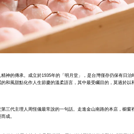
精神的傳承。成立於1935年的「明月堂」，是台灣僅存仍保有日治
膩的和風甜點化作人生節慶的溫柔語言，其中最受矚目的，莫過於以
堂第三代主理人周恆儀最常說的一句話。走進金山南路的本店，櫥窗
製而成。