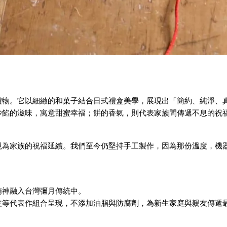
禮物。它以細緻的和菓子結合日式禮盒美學，展現出「簡約、純淨、
沙餡的滋味，寓意甜蜜幸福；餅的香氣，則代表家族間傳遞不息的祝
視為家族的祝福延續。我們至今仍堅持手工製作，因為那份溫度，機
精神融入台灣彌月傳統中。
皮等代表作組合呈現，不添加油脂與防腐劑，為新生家庭與親友傳遞