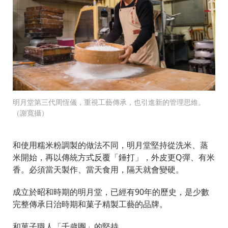
明月堂第三代周恆儀，重視工藝傳承，也引進新的管理思維。
（謝寬攝）
和使用糯米粉調製的做法不同，明月堂堅持從洗米、蒸
米開始，再以傳統方式反覆「錘打」，外皮更Q彈、有米
香。必須當天製作、當天食用，隔天就會變硬。
成立於昭和時期的明月堂，已經有90年的歷史，是少數
完整傳承日治時期和菓子精製工藝的品牌。
和菓子職人「千歲團」的堅持