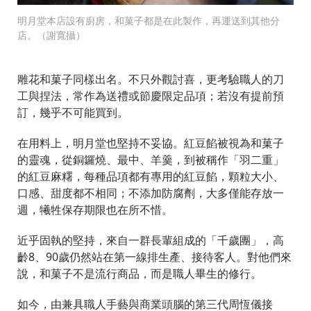
明月堂本店設有廚房，和菓子都是在此製作，再運送到其他分
店。（謝寬攝）
雕花和菓子同樣出名。不只外觀討喜，更考驗職人的刀
工與捏法，常作為送禮或節慶限定品項；若沒有提前預
訂，幾乎不可能買到。
在用料上，明月堂也堅持不妥協。紅豆餡被視為和菓子
的靈魂，從銅鑼燒、最中、羊羹，到被稱作「羽二重」
的紅豆麻糬，每種品項都有專用的紅豆餡，顆粒大小、
口感、甜度都不相同；不添加防腐劑，大多僅能存放一
週，犧牲保存期限也在所不惜。
近乎固執的堅持，來自一群長輩組成的「千歲團」，高
齡8、90歲仍然站在第一線排生產、接待客人。對他們來
說，和菓子不是流行商品，而是職人畢生的修行。
如今，由兼具職人手藝與商業頭腦的第三代周恆儀接