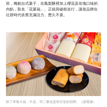
班，獨創台式菓子，在鳳梨酥裡加上櫻花及玫瑰口味的
內餡，取名「花菓福」。正統與破框並行，讓老品牌在
社群時代依舊充滿活力、歷久不衰。
除了草莓大福，牛皮、羽二重也是明月堂的招牌。（謝寬攝）