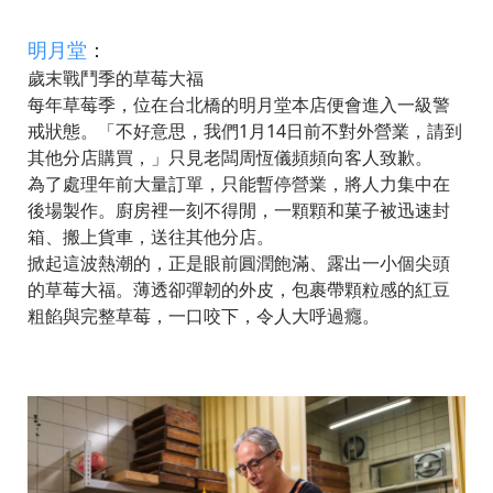
明月堂
：
歲末戰鬥季的草莓大福
每年草莓季，位在台北橋的明月堂本店便會進入一級警
戒狀態。「不好意思，我們1月14日前不對外營業，請到
其他分店購買，」只見老闆周恆儀頻頻向客人致歉。
為了處理年前大量訂單，只能暫停營業，將人力集中在
後場製作。廚房裡一刻不得閒，一顆顆和菓子被迅速封
箱、搬上貨車，送往其他分店。
掀起這波熱潮的，正是眼前圓潤飽滿、露出一小個尖頭
的草莓大福。薄透卻彈韌的外皮，包裹帶顆粒感的紅豆
粗餡與完整草莓，一口咬下，令人大呼過癮。