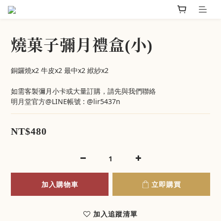
燒菓子彌月禮盒(小)
銅鑼燒x2 牛皮x2 最中x2 絥紗x2
如需客製彌月小卡或大量訂購，請先與我們聯絡
明月堂官方@LINE帳號 : @lir5437n
NT$480
加入購物車
立即購買
加入追蹤清單