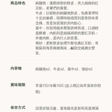
商品特色
銅鑼燒：蓬鬆綿密的餅皮，夾入細緻的紅
豆餡，老饕們的最愛。
牛皮：以鬆軟的銅鑼燒餅皮，包裹著彈性
十足的麻糬，咀嚼時能感受到蛋香與米香
交織，曾是加賀屋的房內點心。
最中：外殼用糯米壓製烘烤而成，口感輕
盈酥脆，內餡則是細膩綿密的蜜紅豆餡；
外脆內軟，是內行人的首選。
袱紗：柔軟餅皮如禮巾般包裹紅豆餡，有
紫蘇與海苔兩種風味，鹹甜交織層次豐
富。
內容物
銅鑼燒x2、牛皮x2、最中x2、袱紗x2
賞味期限
常溫7日/冷藏10日 (盒上標記為常溫保存期
限)
保存方式
請置於陰涼處，避免陽光直射與高溫潮濕