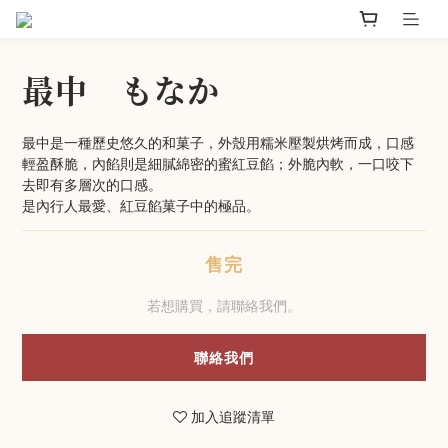
最中 もなか
最中是一種歷史悠久的和菓子，外殼用糯米壓製烘烤而成，口感
輕盈酥脆，內餡則是細膩綿密的蜜紅豆餡；外脆內軟，一口咬下
去即有多層次的口感。
是內行人最愛、紅豆餡菓子中的極品。
售完
若想購買，請聯絡我們。
聯絡我們
加入追蹤清單