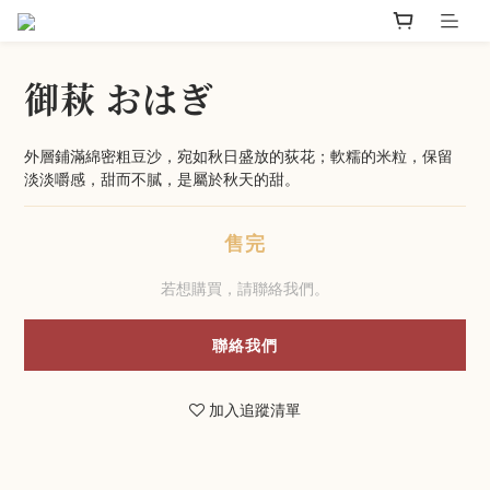
御萩 おはぎ
外層鋪滿綿密粗豆沙，宛如秋日盛放的荻花；軟糯的米粒，保留
淡淡嚼感，甜而不膩，是屬於秋天的甜。
售完
若想購買，請聯絡我們。
聯絡我們
加入追蹤清單