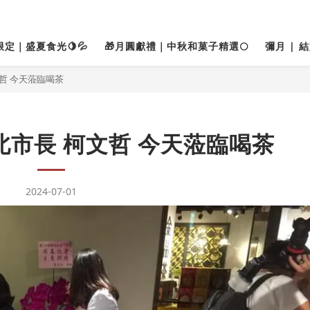
限定｜盛夏食光🍋💦
🎁月圓獻禮｜中秋和菓子精選🌕
彌月 | 
哲 今天蒞臨喝茶
市長 柯文哲 今天蒞臨喝茶
2024-07-01