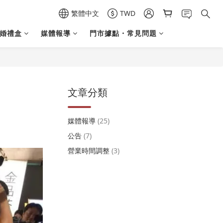
繁體中文
TWD
結婚禮盒
媒體報導
門市據點・常見問題
文章分類
媒體報導
(25)
公告
(7)
營業時間調整
(3)